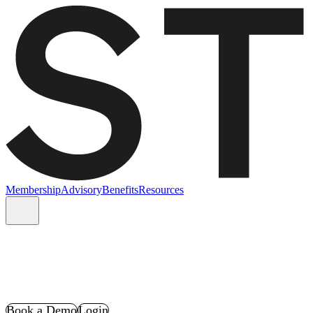
Membership
Advisory
Benefits
Resources
Book a Demo
Login