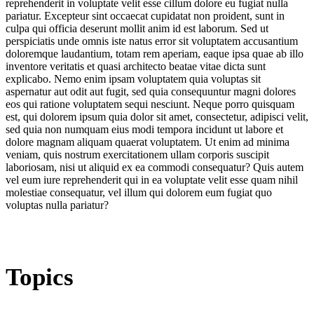
reprehenderit in voluptate velit esse cillum dolore eu fugiat nulla
pariatur. Excepteur sint occaecat cupidatat non proident, sunt in
culpa qui officia deserunt mollit anim id est laborum. Sed ut
perspiciatis unde omnis iste natus error sit voluptatem accusantium
doloremque laudantium, totam rem aperiam, eaque ipsa quae ab illo
inventore veritatis et quasi architecto beatae vitae dicta sunt
explicabo. Nemo enim ipsam voluptatem quia voluptas sit
aspernatur aut odit aut fugit, sed quia consequuntur magni dolores
eos qui ratione voluptatem sequi nesciunt. Neque porro quisquam
est, qui dolorem ipsum quia dolor sit amet, consectetur, adipisci velit,
sed quia non numquam eius modi tempora incidunt ut labore et
dolore magnam aliquam quaerat voluptatem. Ut enim ad minima
veniam, quis nostrum exercitationem ullam corporis suscipit
laboriosam, nisi ut aliquid ex ea commodi consequatur? Quis autem
vel eum iure reprehenderit qui in ea voluptate velit esse quam nihil
molestiae consequatur, vel illum qui dolorem eum fugiat quo
voluptas nulla pariatur?
Topics