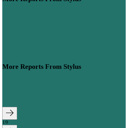
More Reports From Stylus
ume is expected to more than double by 2045 (
Airbus
,
his steep growth, cabin classes are...
1
/
9