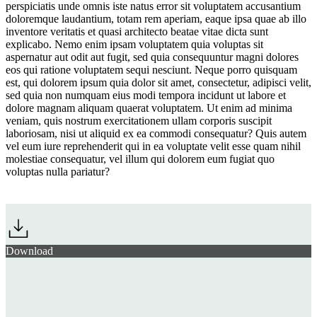
perspiciatis unde omnis iste natus error sit voluptatem accusantium
doloremque laudantium, totam rem aperiam, eaque ipsa quae ab illo
inventore veritatis et quasi architecto beatae vitae dicta sunt
explicabo. Nemo enim ipsam voluptatem quia voluptas sit
aspernatur aut odit aut fugit, sed quia consequuntur magni dolores
eos qui ratione voluptatem sequi nesciunt. Neque porro quisquam
est, qui dolorem ipsum quia dolor sit amet, consectetur, adipisci velit,
sed quia non numquam eius modi tempora incidunt ut labore et
dolore magnam aliquam quaerat voluptatem. Ut enim ad minima
veniam, quis nostrum exercitationem ullam corporis suscipit
laboriosam, nisi ut aliquid ex ea commodi consequatur? Quis autem
vel eum iure reprehenderit qui in ea voluptate velit esse quam nihil
molestiae consequatur, vel illum qui dolorem eum fugiat quo
voluptas nulla pariatur?
Download