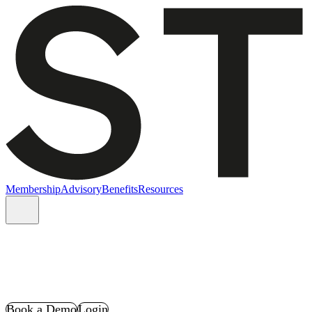
Membership
Advisory
Benefits
Resources
Book a Demo
Login