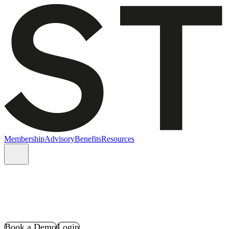
Membership
Advisory
Benefits
Resources
Book a Demo
Login