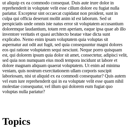
ut aliquip ex ea commodo consequat. Duis aute irure dolor in
reprehenderit in voluptate velit esse cillum dolore eu fugiat nulla
pariatur. Excepteur sint occaecat cupidatat non proident, sunt in
culpa qui officia deserunt mollit anim id est laborum. Sed ut
perspiciatis unde omnis iste natus error sit voluptatem accusantium
doloremque laudantium, totam rem aperiam, eaque ipsa quae ab illo
inventore veritatis et quasi architecto beatae vitae dicta sunt
explicabo. Nemo enim ipsam voluptatem quia voluptas sit
aspernatur aut odit aut fugit, sed quia consequuntur magni dolores
eos qui ratione voluptatem sequi nesciunt. Neque porro quisquam
est, qui dolorem ipsum quia dolor sit amet, consectetur, adipisci velit,
sed quia non numquam eius modi tempora incidunt ut labore et
dolore magnam aliquam quaerat voluptatem. Ut enim ad minima
veniam, quis nostrum exercitationem ullam corporis suscipit
laboriosam, nisi ut aliquid ex ea commodi consequatur? Quis autem
vel eum iure reprehenderit qui in ea voluptate velit esse quam nihil
molestiae consequatur, vel illum qui dolorem eum fugiat quo
voluptas nulla pariatur?
Topics