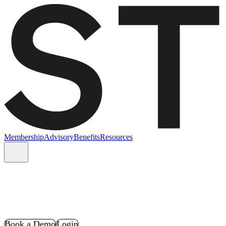
Membership
Advisory
Benefits
Resources
Book a Demo
Login