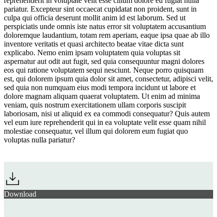
reprehenderit in voluptate velit esse cillum dolore eu fugiat nulla
pariatur. Excepteur sint occaecat cupidatat non proident, sunt in
culpa qui officia deserunt mollit anim id est laborum. Sed ut
perspiciatis unde omnis iste natus error sit voluptatem accusantium
doloremque laudantium, totam rem aperiam, eaque ipsa quae ab illo
inventore veritatis et quasi architecto beatae vitae dicta sunt
explicabo. Nemo enim ipsam voluptatem quia voluptas sit
aspernatur aut odit aut fugit, sed quia consequuntur magni dolores
eos qui ratione voluptatem sequi nesciunt. Neque porro quisquam
est, qui dolorem ipsum quia dolor sit amet, consectetur, adipisci velit,
sed quia non numquam eius modi tempora incidunt ut labore et
dolore magnam aliquam quaerat voluptatem. Ut enim ad minima
veniam, quis nostrum exercitationem ullam corporis suscipit
laboriosam, nisi ut aliquid ex ea commodi consequatur? Quis autem
vel eum iure reprehenderit qui in ea voluptate velit esse quam nihil
molestiae consequatur, vel illum qui dolorem eum fugiat quo
voluptas nulla pariatur?
Download