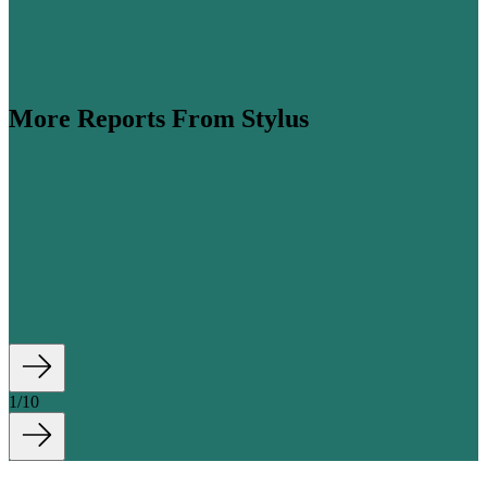
More Reports From Stylus
ator landscape is in flux as digitally fatigued netizens
 social media feeds with relatability, originality, and
 joys in mind. We round up three must-know shifts
 can navigate them, including the ‘influencer
ring in ‘nano’ creators, the evolving AI...
1
/
10