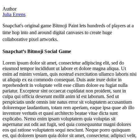
Author
Julia Errens
Snapchat's original game
Bitmoji Paint
lets hundreds of players at a
time hop into and around digital canvases to create huge
collaborative pixel artworks.
Snapchat’s Bitmoji Social Game
Lorem ipsum dolor sit amet, consectetur adipiscing elit, sed do
eiusmod tempor incididunt ut labore et dolore magna aliqua. Ut
enim ad minim veniam, quis nostrud exercitation ullamco laboris nisi
ut aliquip ex ea commodo consequat. Duis aute irure dolor in
reprehenderit in voluptate velit esse cillum dolore eu fugiat nulla
pariatur. Excepteur sint occaecat cupidatat non proident, sunt in
culpa qui officia deserunt mollit anim id est laborum. Sed ut
perspiciatis unde omnis iste natus error sit voluptatem accusantium
doloremque laudantium, totam rem aperiam, eaque ipsa quae ab illo
inventore veritatis et quasi architecto beatae vitae dicta sunt
explicabo. Nemo enim ipsam voluptatem quia voluptas sit
aspernatur aut odit aut fugit, sed quia consequuntur magni dolores
eos qui ratione voluptatem sequi nesciunt. Neque porro quisquam
est, qui dolorem ipsum quia dolor sit amet, consectetur, adipisci velit,