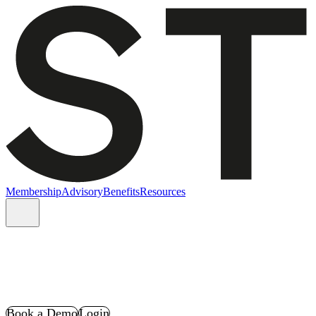
Membership
Advisory
Benefits
Resources
Book a Demo
Login