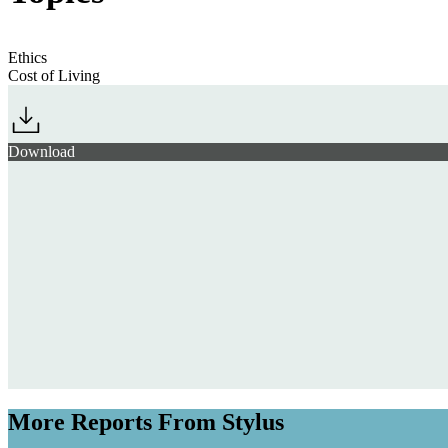
Ethics
Cost of Living
Download
More Reports From Stylus