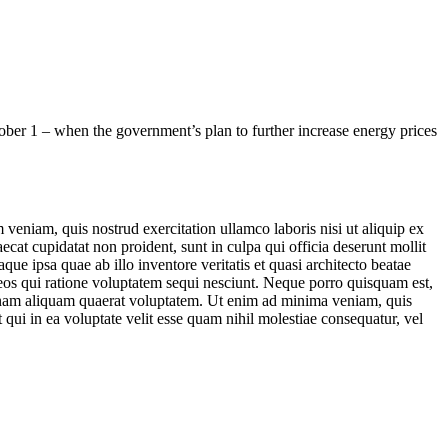
ctober 1 – when the government’s
plan
to further increase energy prices
veniam, quis nostrud exercitation ullamco laboris nisi ut aliquip ex
ecat cupidatat non proident, sunt in culpa qui officia deserunt mollit
e ipsa quae ab illo inventore veritatis et quasi architecto beatae
 eos qui ratione voluptatem sequi nesciunt. Neque porro quisquam est,
agnam aliquam quaerat voluptatem. Ut enim ad minima veniam, quis
qui in ea voluptate velit esse quam nihil molestiae consequatur, vel