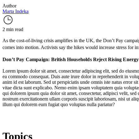
Author
Marta Indeka
2 min read
As the
cost-of-living crisis
amplifies in the UK, the
Don’t Pay
campaig
comes into motion. Activists say the hikes would increase stress for in
Don’t Pay Campaign: British Households Reject Rising Energy
Lorem ipsum dolor sit amet, consectetur adipiscing elit, sed do eiusmo
ea commodo consequat. Duis aute irure dolor in reprehenderit in volupta
anim id est laborum. Sed ut perspiciatis unde omnis iste natus error s
vitae dicta sunt explicabo. Nemo enim ipsam voluptatem quia voluptas 
qui dolorem ipsum quia dolor sit amet, consectetur, adipisci velit, 
nostrum exercitationem ullam corporis suscipit laboriosam, nisi ut al
illum qui dolorem eum fugiat quo voluptas nulla pariatur?
Topics