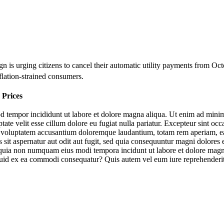
n is urging citizens to cancel their automatic utility payments from O
flation-strained consumers.
 Prices
d tempor incididunt ut labore et dolore magna aliqua. Ut enim ad minim 
te velit esse cillum dolore eu fugiat nulla pariatur. Excepteur sint occa
it voluptatem accusantium doloremque laudantium, totam rem aperiam, eaqu
sit aspernatur aut odit aut fugit, sed quia consequuntur magni dolores
sed quia non numquam eius modi tempora incidunt ut labore et dolore m
iquid ex ea commodi consequatur? Quis autem vel eum iure reprehenderit 