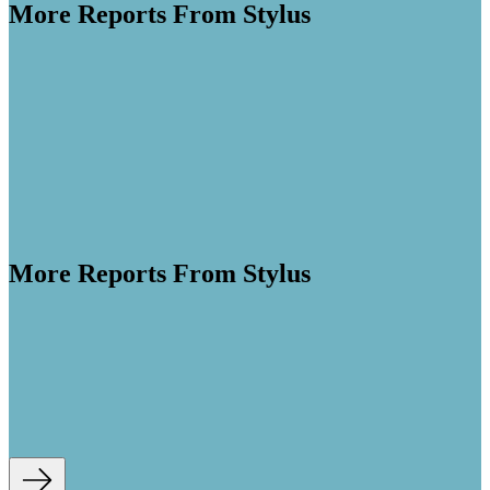
More Reports From Stylus
More Reports From Stylus
ing
a fifth of the US population
, Hispanic Americans