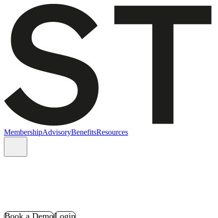
Membership
Advisory
Benefits
Resources
Book a Demo
Login