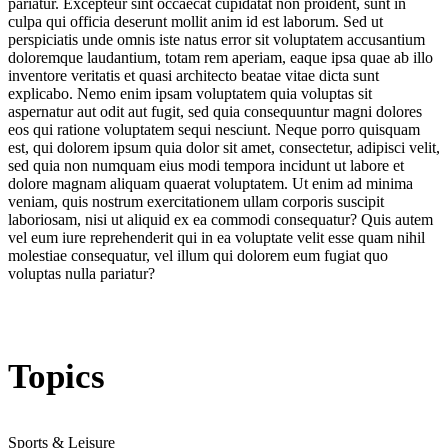
pariatur. Excepteur sint occaecat cupidatat non proident, sunt in
culpa qui officia deserunt mollit anim id est laborum. Sed ut
perspiciatis unde omnis iste natus error sit voluptatem accusantium
doloremque laudantium, totam rem aperiam, eaque ipsa quae ab illo
inventore veritatis et quasi architecto beatae vitae dicta sunt
explicabo. Nemo enim ipsam voluptatem quia voluptas sit
aspernatur aut odit aut fugit, sed quia consequuntur magni dolores
eos qui ratione voluptatem sequi nesciunt. Neque porro quisquam
est, qui dolorem ipsum quia dolor sit amet, consectetur, adipisci velit,
sed quia non numquam eius modi tempora incidunt ut labore et
dolore magnam aliquam quaerat voluptatem. Ut enim ad minima
veniam, quis nostrum exercitationem ullam corporis suscipit
laboriosam, nisi ut aliquid ex ea commodi consequatur? Quis autem
vel eum iure reprehenderit qui in ea voluptate velit esse quam nihil
molestiae consequatur, vel illum qui dolorem eum fugiat quo
voluptas nulla pariatur?
Topics
Sports & Leisure